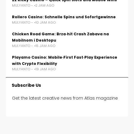
MULYANTO -
2 JAM AGO
Rollero Casino: Schnelle Spins und Sofortgewinne
MULYANTO -
10 JAM AGO
Chicken Road Game: Brza‑hit Crash Zabava na
Mobilnom i Desktopu
MULYANTO -
15 JAM AGO
Playamo Casino: Mobile‑First Fast‑Play Experience
with Crypto Flexibility
MULYANTO -
19 JAM AGO
Subscribe Us
Get the latest creative news from Atlas magazine