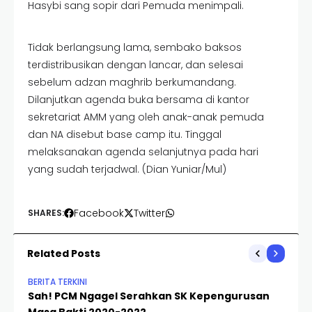
Hasybi sang sopir dari Pemuda menimpali.
Tidak berlangsung lama, sembako baksos
terdistribusikan dengan lancar, dan selesai
sebelum adzan maghrib berkumandang.
Dilanjutkan agenda buka bersama di kantor
sekretariat AMM yang oleh anak-anak pemuda
dan NA disebut base camp itu. Tinggal
melaksanakan agenda selanjutnya pada hari
yang sudah terjadwal. (Dian Yuniar/Mul)
Facebook
Twitter
SHARES:
Related Posts
BERITA TERKINI
BER
Sah! PCM Ngagel Serahkan SK Kepengurusan
Mu