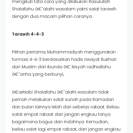
mengikuti tata cara yang dilakukan Rasulullah
Shalallahu â€˜alaihi wasalam yakni salat tarawih
dengan dua macam pilihan caranya.
Tarawih 4-4-3
Pilihan pertama, Muhammadiyah menggunakan
formasi 4-4-3 berdasarkan hadis riwayat Bukhari
dan Muslim dari Ibunda â€˜Aisyah radhiallahu
â€˜anha yang berbunyi,
â€œNabi Shalallahu â€˜alaihi wasalam tidak
pernah melakukan salat sunah pada Ramadan
dan bulan lainnya lebih dari sebelas rakaat. Beliau
salat empat rakaat dan jangan engkau tanya
bagaimana bagus dan indahnya. Kemudian,
beliau salat lagi empat rakaat, dan jangan engkau