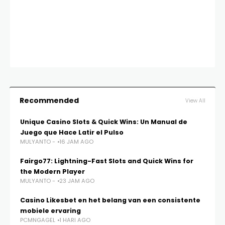
BER
Dr
Mu
MU
Recommended
View All
Unique Casino Slots & Quick Wins: Un Manual de
Juego que Hace Latir el Pulso
MULYANTO -
16 JAM AGO
Fairgo77: Lightning-Fast Slots and Quick Wins for
the Modern Player
MULYANTO -
23 JAM AGO
Casino Likesbet en het belang van een consistente
mobiele ervaring
PCMNGAGEL
1 HARI AGO