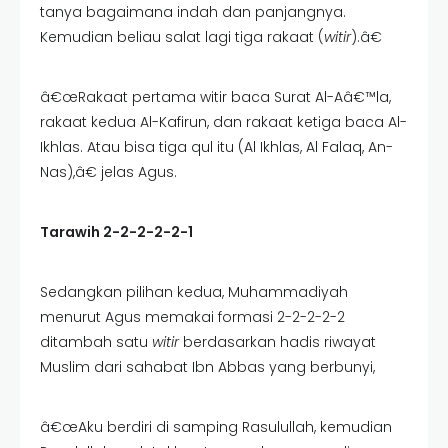
tanya bagaimana indah dan panjangnya.
Kemudian beliau salat lagi tiga rakaat (
witir
).â€
â€œRakaat pertama witir baca Surat Al-Aâ€™la,
rakaat kedua Al-Kafirun, dan rakaat ketiga baca Al-
Ikhlas. Atau bisa tiga qul itu (Al Ikhlas, Al Falaq, An-
Nas),â€ jelas Agus.
Tarawih 2-2-2-2-2-1
Sedangkan pilihan kedua, Muhammadiyah
menurut Agus memakai formasi 2-2-2-2-2
ditambah satu
witir
berdasarkan hadis riwayat
Muslim dari sahabat Ibn Abbas yang berbunyi,
â€œAku berdiri di samping Rasulullah, kemudian