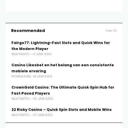
MU
Recommended
View All
Fairgo77: Lightning-Fast Slots and Quick Wins for
the Modern Player
MULYANTO -
7 JAM AGO
Casino Likesbet en het belang van een consistente
mobiele ervaring
PCMNGAGEL
9 JAM AGO
CrownGold Casino: The Ultimate Quick‑Spin Hub for
Fast‑Paced Players
MULYANTO -
12 JAM AGO
22 Ricky Casino – Quick Spin Slots and Mobile Wins
MULYANTO -
17 JAM AGO