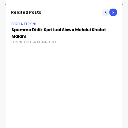
Related Posts
BERITA TERKINI
Spemma Didik Spritual Siswa Melalui Sholat
Malam
PCMNGAGEL
4 TAHUN AGO
BER
KB
Sa
Be